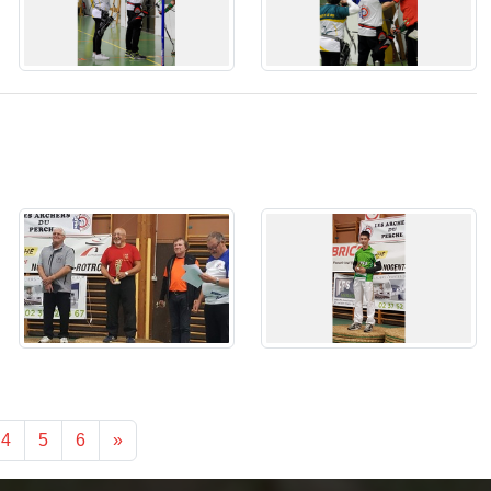
4
5
6
»