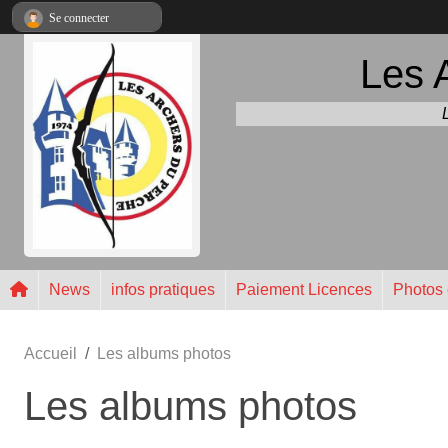
Panneau de gestion des cookies
Se connecter
Les 
News
infos pratiques
Paiement Licences
Photos 
Accueil
Les albums photos
Les albums photos