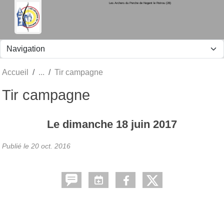
Les Archers du Perche de Nogent le Rotrou (28)
Panneau de gestion des cookies
Accueil
Tir campagne
Tir campagne
Le
dimanche
18
juin
2017
Publié le
20 oct. 2016