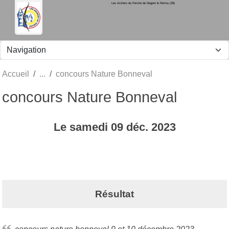
Les Archers du Perche de Nogent le Rotrou (28)
Panneau de gestion des cookies
Accueil
concours Nature Bonneval
concours Nature Bonneval
Le
samedi
09
déc.
2023
Résultat